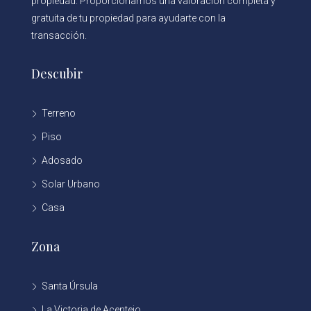
propiedad. Proporcionamos una valoración completa y
gratuita de tu propiedad para ayudarte con la
transacción.
Descubir
Terreno
Piso
Adosado
Solar Urbano
Casa
Zona
Santa Úrsula
La Victoria de Acentejo