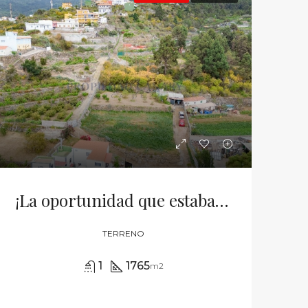
¡La oportunidad que estabas esperando en La Guancha!
TERRENO
1
1765
m2