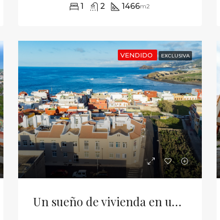
1
2
1466
m2
VENDIDO
EXCLUSIVA
Un sueño de vivienda en un lugar mágico…