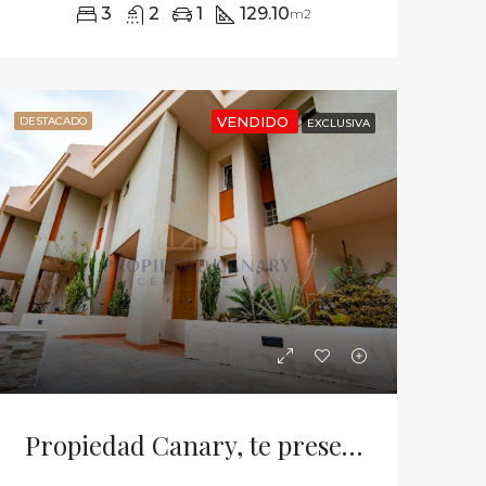
3
2
1
129.10
m2
VENDIDO
DESTACADO
EXCLUSIVA
Propiedad Canary, te presenta esta maravillosa vivienda adosada ubicada en Puerto de Santiago municipio de Santiago del Teide.