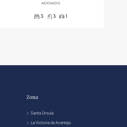
ADOSADO
3
3
1
Zona
Santa Úrsula
La Victoria de Acentejo