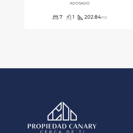
ADOSADO
7
1
202.84
m2