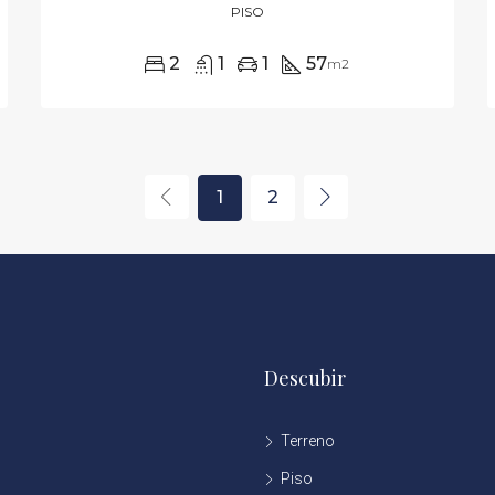
PISO
2
1
1
57
m2
1
2
Descubir
Terreno
Piso