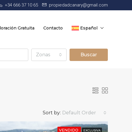
+34 666 37 10 65
propiedadcanary@gmail.com
loración Gratuita
Contacto
Español
Zonas
Buscar
Sort by:
Default Order
VENDIDO
EXCLUSIVA