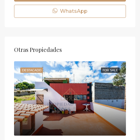
WhatsApp
Otras Propiedades
IDO
DESTACADO
FOR SALE
DE
o
28