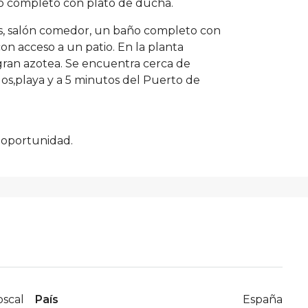
ño completo con plato de ducha.
nes, salón comedor, un baño completo con
n acceso a un patio. En la planta
gran azotea. Se encuentra cerca de
dos,playa y a 5 minutos del Puerto de
a oportunidad.
oscal
País
España