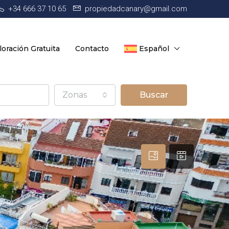
+34 666 37 10 65
propiedadcanary@gmail.com
loración Gratuita
Contacto
Español
Zonas
Buscar