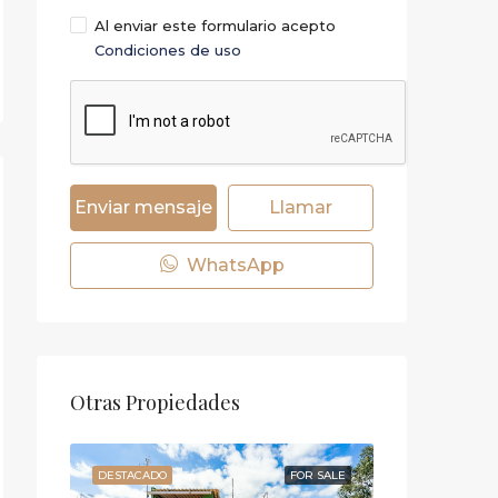
Al enviar este formulario acepto
Condiciones de uso
Enviar mensaje
Llamar
WhatsApp
Otras Propiedades
NDIDO
AJUST
DESTACADO
FOR SALE
DESTACADO