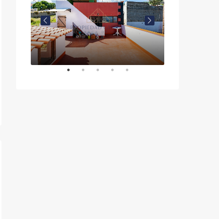
C. Hoya la Palmita, 35, La Victoria de Acentejo
289.000€